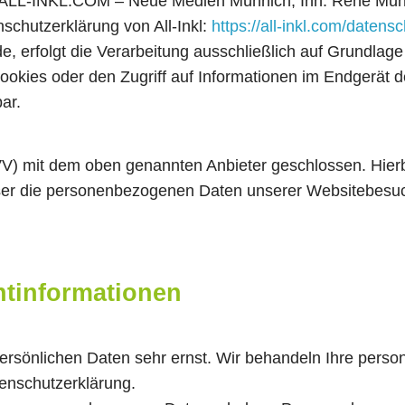
 die ALL-INKL.COM – Neue Medien Münnich, Inh. René Mün
nschutzerklärung von All-Inkl:
https://all-inkl.com/datens
, erfolgt die Verarbeitung ausschließlich auf Grundlage
okies oder den Zugriff auf Informationen im Endgerät de
ar.
VV) mit dem oben genannten Anbieter geschlossen. Hierb
ieser die personenbezogenen Daten unserer Websitebes
ht­informationen
persönlichen Daten sehr ernst. Wir behandeln Ihre per
tenschutzerklärung.